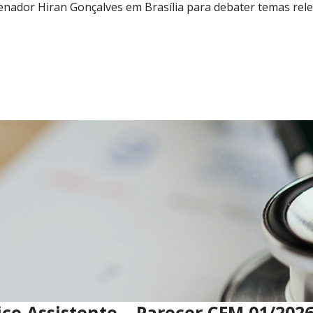
senador Hiran Gonçalves em Brasília para debater temas rel
co Assistente – Parecer CFM 01/202