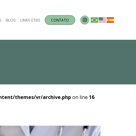
S
BLOG
LINKS ÚTEIS
CONTATO
ntent/themes/vr/archive.php
on line
16