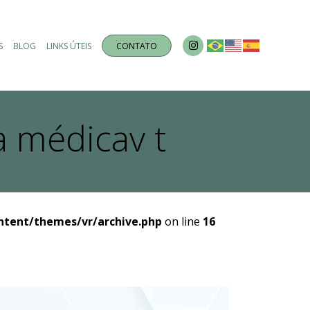
S
BLOG
LINKS ÚTEIS
CONTATO
a médicav t
ntent/themes/vr/archive.php
on line
16