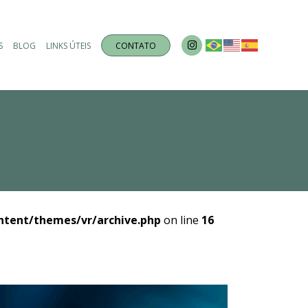
S
BLOG
LINKS ÚTEIS
CONTATO
ntent/themes/vr/archive.php
on line
16