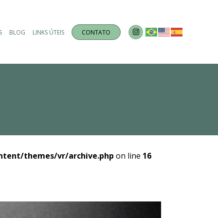
S
BLOG
LINKS ÚTEIS
CONTATO
ntent/themes/vr/archive.php
on line
16