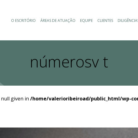
O ESCRITÓRIO
ÁREAS DE ATUAÇÃO
EQUIPE
CLIENTES
DILIGÊNCIA
númerosv t
 null given in
/home/valerioribeiroad/public_html/wp-co