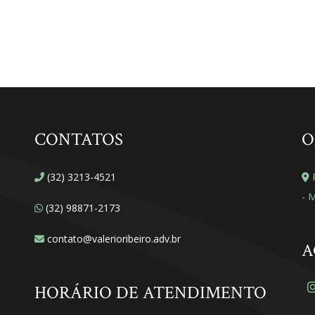
CONTATOS
O
(32) 3213-4521
R
- 
(32) 98871-2173
contato@valerioribeiro.adv.br
A
HORÁRIO DE ATENDIMENTO