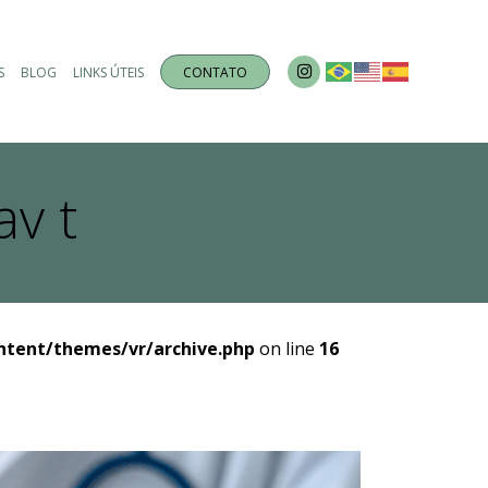
S
BLOG
LINKS ÚTEIS
CONTATO
av t
ntent/themes/vr/archive.php
on line
16