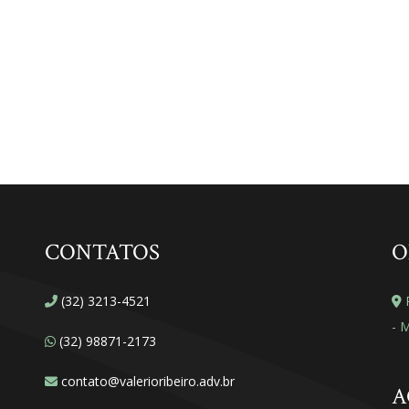
CONTATOS
O
(32) 3213-4521
R
- 
(32) 98871-2173
contato@valerioribeiro.adv.br
A