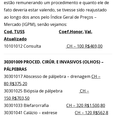
estão remunerando um procedimento e quanto ele de
fato deveria estar valendo, se tivesse sido reajustado
ao longo dos anos pelo Índice Geral de Preços –
Mercado (IGPM), senão vejamos:
Cod. TUSS
Coef.Honor.
Val.
Atualizado
10101012 Consulta
CH – 100 R$469,00
30301009 PROCED. CIRÚR. E INVASIVOS (OLHOS) –
PÁLPEBRAS
30301017 Abscesso de pálpebra – drenagem
CH –
80 R$375,20
30301025 Biópsia de pálpebra
CH –
150 R$703,50
30301033 Blefarorrafia
CH – 320 R$1.500,80
30301041 Calázio – exérese
CH – 120 R$562,8