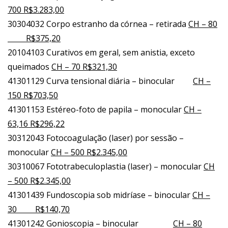
700 R$3.283,00
30304032 Corpo estranho da córnea – retirada
CH – 80
R$375,20
20104103 Curativos em geral, sem anistia, exceto
queimados
CH – 70 R$321,30
41301129 Curva tensional diária – binocular
CH –
150 R$703,50
41301153 Estéreo-foto de papila – monocular
CH –
63,16 R$296,22
30312043 Fotocoagulação (laser) por sessão –
monocular
CH – 500 R$2.345,00
30310067 Fototrabeculoplastia (laser) – monocular
CH
– 500 R$2.345,00
41301439 Fundoscopia sob midríase – binocular
CH –
30 R$140,70
41301242 Gonioscopia – binocular
CH – 80