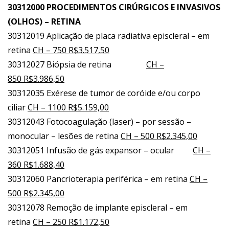
30312000 PROCEDIMENTOS CIRÚRGICOS E INVASIVOS
(OLHOS) – RETINA
30312019 Aplicação de placa radiativa episcleral – em
retina
CH – 750 R$3.517,50
30312027 Biópsia de retina
CH –
850 R$3.986,50
30312035 Exérese de tumor de coróide e/ou corpo
ciliar
CH – 1100 R$5.159,00
30312043 Fotocoagulação (laser) – por sessão –
monocular – lesões de retina
CH – 500 R$2.345,00
30312051 Infusão de gás expansor – ocular
CH –
360 R$1.688,40
30312060 Pancrioterapia periférica – em retina
CH –
500 R$2.345,00
30312078 Remoção de implante episcleral – em
retina
CH – 250 R$1.172,50