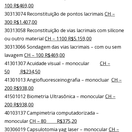
100 R$469,00
30313074 Reconstituição de pontos lacrimais
CH –
300 R$1.407,00
30313058 Reconstituição de vias lacrimais com silicone
ou outro material
CH – 1100 R$5.159,00
30313066 Sondagem das vias lacrimais – com ou sem
lavagem
CH – 100 R$469,00
41301307 Acuidade visual – monocular
CH –
50
R$234,50
41301013 Angiofluoresceinografia – monocluar
CH –
200 R$938,00
41501012 Biometria Ultrasônica – monocular
CH –
200 R$938,00
40103137 Campimetria computadorizada –
monocular
CH – 80 R$375,20
30306019 Capsulotomia yag laser – monocular
CH –