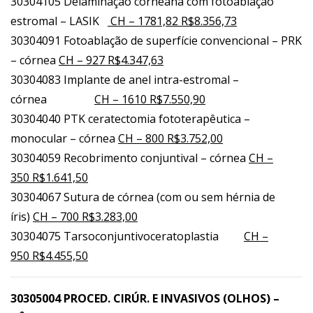
30304105 Delaminação corneana com fotoablação
estromal – LASIK
CH – 1781,82 R$8.356,73
30304091 Fotoablação de superfície convencional – PRK
– córnea
CH – 927 R$4.347,63
30304083 Implante de anel intra-estromal –
córnea
CH – 1610 R$7.550,90
30304040 PTK ceratectomia fototerapêutica –
monocular – córnea
CH – 800 R$3.752,00
30304059 Recobrimento conjuntival – córnea
CH –
350 R$1.641,50
30304067 Sutura de córnea (com ou sem hérnia de
íris)
CH – 700 R$3.283,00
30304075 Tarsoconjuntivoceratoplastia
CH –
950 R$4.455,50
30305004 PROCED. CIRÚR. E INVASIVOS (OLHOS) –