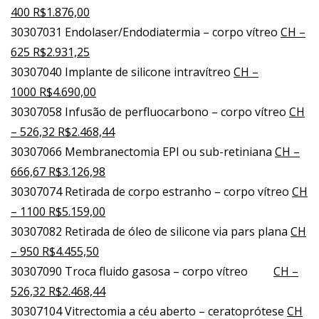
400 R$1.876,00
30307031 Endolaser/Endodiatermia – corpo vítreo
CH –
625 R$2.931,25
30307040 Implante de silicone intravítreo
CH –
1000 R$4.690,00
30307058 Infusão de perfluocarbono – corpo vítreo
CH
– 526,32 R$2.468,44
30307066 Membranectomia EPI ou sub-retiniana
CH –
666,67 R$3.126,98
30307074 Retirada de corpo estranho – corpo vítreo
CH
– 1100 R$5.159,00
30307082 Retirada de óleo de silicone via pars plana
CH
– 950 R$4.455,50
30307090 Troca fluido gasosa – corpo vítreo
CH –
526,32 R$2.468,44
30307104 Vitrectomia a céu aberto – ceratoprótese
CH