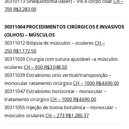
30310113 Sinequiotomia (laser) – iris e corpo ciliar
CH –
700 R$3.283,00
30311004 PROCEDIMENTOS CIRÚRGICOS E INVASIVOS
(OLHOS) – MÚSCULOS
30311012 Biópsia de músculos – oculares
CH –
250 R$1.172,50
30311020 Cirurgia com sutura ajustável –a músculos
oculares
CH – 650 R$3.048,50
30311039 Estrabismo ciclo vertical/transposição –
monocular ratamento cirúrgico
CH – 1000 R$4.690,00
30311047 Estrabismo horizontal – monocular –
tratamento cirúrgico
CH – 1000 R$4.690,00
30311055 Injeção de toxina botulínica – monocular –
músculos oculares
CH – 273 R$1.280,37