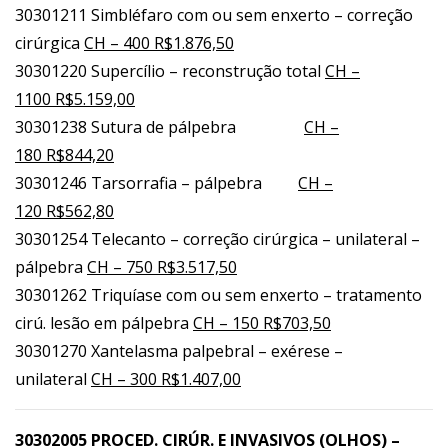
30301211 Simbléfaro com ou sem enxerto – correção
cirúrgica
CH – 400 R$1.876,50
30301220 Supercílio – reconstrução total
CH –
1100 R$5.159,00
30301238 Sutura de pálpebra
CH –
180 R$844,20
30301246 Tarsorrafia – pálpebra
CH –
120 R$562,80
30301254 Telecanto – correção cirúrgica – unilateral –
pálpebra
CH – 750 R$3.517,50
30301262 Triquíase com ou sem enxerto – tratamento
cirú. lesão em pálpebra
CH – 150 R$703,50
30301270 Xantelasma palpebral – exérese –
unilateral
CH – 300 R$1.407,00
30302005 PROCED. CIRÚR. E INVASIVOS (OLHOS) –