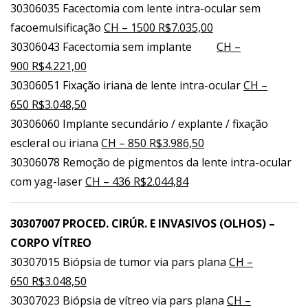
30306035 Facectomia com lente intra-ocular sem
facoemulsificação
CH – 1500 R$7.035,00
30306043 Facectomia sem implante
CH –
900 R$4.221,00
30306051 Fixação iriana de lente intra-ocular
CH –
650 R$3.048,50
30306060 Implante secundário / explante / fixação
escleral ou iriana
CH – 850 R$3.986,50
30306078 Remoção de pigmentos da lente intra-ocular
com yag-laser
CH – 436 R$2.044,84
30307007 PROCED. CIRÚR. E INVASIVOS (OLHOS) –
CORPO VÍTREO
30307015 Biópsia de tumor via pars plana
CH –
650 R$3.048,50
30307023 Biópsia de vítreo via pars plana
CH –