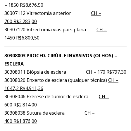
– 1850 R$8.676,50
30307112 Vitrectomia anterior
CH –
700 R$3.283,00
30307120 Vitrectomia vias pars plana
CH –
1450 R$6.800,50
30308003 PROCED. CIRÚR. E INVASIVOS (OLHOS) –
ESCLERA
30308011 Biópsia de esclera
CH – 170 R$797,30
30308020 Enxerto de esclera (qualquer técnica)
CH –
1047,2 R$4.911,36
30308046 Exérese de tumor de esclera
CH –
600 R$2.814,00
30308038 Sutura de esclera
CH –
400 R$1.876,00