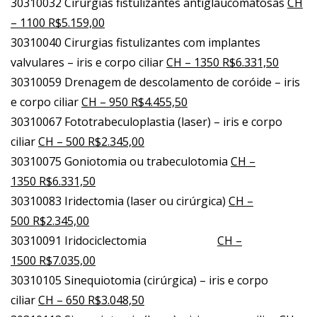
30310032 Cirurgias fistulizantes antiglaucomatosas
CH
– 1100 R$5.159,00
30310040 Cirurgias fistulizantes com implantes
valvulares – iris e corpo ciliar
CH – 1350 R$6.331,50
30310059 Drenagem de descolamento de coróide – iris
e corpo ciliar
CH – 950 R$4.455,50
30310067 Fototrabeculoplastia (laser) – iris e corpo
ciliar
CH – 500 R$2.345,00
30310075 Goniotomia ou trabeculotomia
CH –
1350 R$6.331,50
30310083 Iridectomia (laser ou cirúrgica)
CH –
500 R$2.345,00
30310091 Iridociclectomia
CH –
1500 R$7.035,00
30310105 Sinequiotomia (cirúrgica) – iris e corpo
ciliar
CH – 650 R$3.048,50