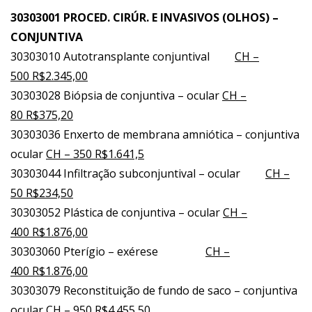
30303001 PROCED. CIRÚR. E INVASIVOS (OLHOS) –
CONJUNTIVA
30303010 Autotransplante conjuntival
CH –
500 R$2.345,00
30303028 Biópsia de conjuntiva – ocular
CH –
80 R$375,20
30303036 Enxerto de membrana amniótica – conjuntiva
ocular
CH – 350 R$1.641,5
30303044 Infiltração subconjuntival – ocular
CH –
50 R$234,50
30303052 Plástica de conjuntiva – ocular
CH –
400 R$1.876,00
30303060 Pterígio – exérese
CH –
400 R$1.876,00
30303079 Reconstituição de fundo de saco – conjuntiva
ocular
CH – 950 R$4.455,50