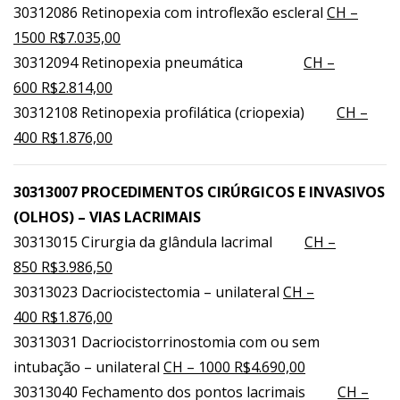
30312086 Retinopexia com introflexão escleral
CH –
1500 R$7.035,00
30312094 Retinopexia pneumática
CH –
600 R$2.814,00
30312108 Retinopexia profilática (criopexia)
CH –
400 R$1.876,00
30313007 PROCEDIMENTOS CIRÚRGICOS E INVASIVOS
(OLHOS) – VIAS LACRIMAIS
30313015 Cirurgia da glândula lacrimal
CH –
850 R$3.986,50
30313023 Dacriocistectomia – unilateral
CH –
400 R$1.876,00
30313031 Dacriocistorrinostomia com ou sem
intubação – unilateral
CH – 1000 R$4.690,00
30313040 Fechamento dos pontos lacrimais
CH –