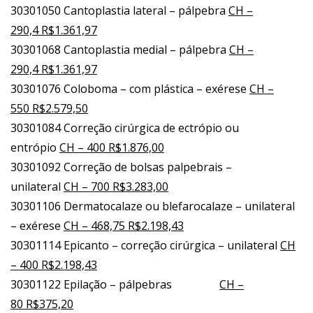
30301050 Cantoplastia lateral – pálpebra
CH –
290,4 R$1.361,97
30301068 Cantoplastia medial – pálpebra
CH –
290,4 R$1.361,97
30301076 Coloboma – com plástica – exérese
CH –
550 R$2.579,50
30301084 Correção cirúrgica de ectrópio ou
entrópio
CH – 400 R$1.876,00
30301092 Correção de bolsas palpebrais –
unilateral
CH – 700 R$3.283,00
30301106 Dermatocalaze ou blefarocalaze – unilateral
– exérese
CH – 468,75 R$2.198,43
30301114 Epicanto – correção cirúrgica – unilateral
CH
– 400 R$2.198,43
30301122 Epilação – pálpebras
CH –
80 R$375,20