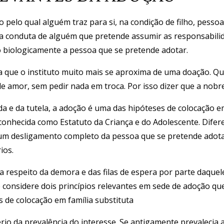
o pelo qual alguém traz para si, na condição de filho, pessoa
ca a conduta de alguém que pretende assumir as responsabil
 biologicamente a pessoa que se pretende adotar.
a que o instituto muito mais se aproxima de uma doação. Q
de amor, sem pedir nada em troca. Por isso dizer que a nobr
a e da tutela, a adoção é uma das hipóteses de colocação em
onhecida como Estatuto da Criança e do Adolescente. Difere-
um desligamento completo da pessoa que se pretende adotar
ios.
a a respeito da demora e das filas de espera por parte daque
 considere dois princípios relevantes em sede de adoção que
s de colocação em família substituta
tério da prevalência do interesse. Se antigamente prevalecia