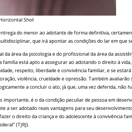
Horizontal Shot
ntrega do menor ao adotante de forma definitiva, certamen
ltidisciplinar, que irá apontar as condições do lar em que se
l da área da psicologia e do profissional da área da assistê
 família está apto a assegurar ao adotando o direito à vida
nidade, respeito, liberdade e convivência familiar, e se estar
loração, violência, crueldade e opressão. Também avaliarão 
gicamente a concluir o ato, já que, uma vez deferida, não h
 importante, é o da condição peculiar de pessoa em desenvo
nte a ser adotado reais vantagens para seu desenvolvimento 
sfazer o direito da criança e do adolescente à convivência fami
deral” (TJRJ).