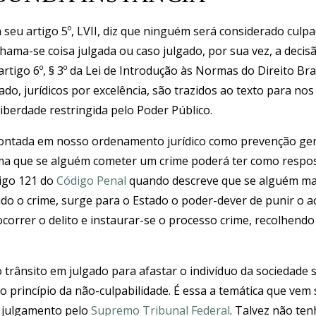
m seu artigo 5º, LVII, diz que ninguém será considerado culp
ama-se coisa julgada ou caso julgado, por sua vez, a decisão
rtigo 6º, § 3º da Lei de Introdução às Normas do Direito Bras
gado, jurídicos por excelência, são trazidos ao texto para no
iberdade restringida pelo Poder Público.
pontada em nosso ordenamento jurídico como prevenção gera
ma que se alguém cometer um crime poderá ter como respo
tigo 121 do
Código Penal
quando descreve que se alguém ma
ido o crime, surge para o Estado o poder-dever de punir o a
 ocorrer o delito e instaurar-se o processo crime, recolhen
trânsito em julgado para afastar o indivíduo da sociedade
princípio da não-culpabilidade. É essa a temática que vem
o julgamento pelo
Supremo Tribunal Federal
. Talvez não te