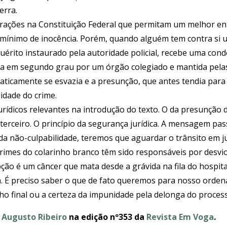
erra.
erações na Constituição Federal que permitam um melhor e
zo mínimo de inocência. Porém, quando alguém tem contra si
quérito instaurado pela autoridade policial, recebe uma co
da em segundo grau por um órgão colegiado e mantida pelas
raticamente se esvazia e a presunção, que antes tendia para
lidade do crime.
urídicos relevantes na introdução do texto. O da presunção 
erceiro. O princípio da segurança jurídica. A mensagem pa
 da não-culpabilidade, teremos que aguardar o trânsito em j
rimes do colarinho branco têm sido responsáveis por desvio
ão é um câncer que mata desde a grávida na fila do hospita
. É preciso saber o que de fato queremos para nosso orden
o final ou a certeza da impunidade pela delonga do proces
 Augusto Ribeiro
na edição nº353 da
Revista Em Voga
.