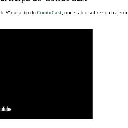
 do 5º episódio do
CondoCast
, onde falou sobre sua trajetór