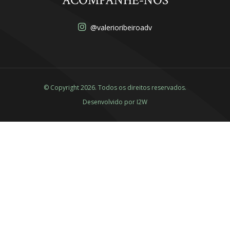
ACOMPANHE-NOS
@valerioribeiroadv
© Copyright 2026. Todos os direitos reservados.
Desenvolvido por
I2W