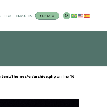
S
BLOG
LINKS ÚTEIS
CONTATO
ntent/themes/vr/archive.php
on line
16