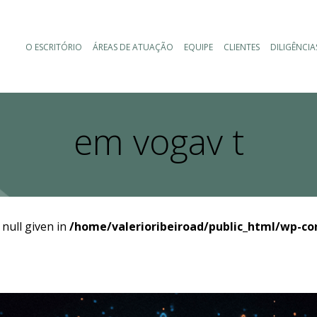
O ESCRITÓRIO
ÁREAS DE ATUAÇÃO
EQUIPE
CLIENTES
DILIGÊNCIA
em vogav t
 null given in
/home/valerioribeiroad/public_html/wp-co